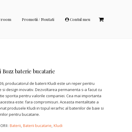
wroom
Promotii / Noutati
Contul meu
i Bozz baterie bucatarie
26, producatorul de baterii Kludi este un reper pentru
te si design inovativ. Dezvoltarea permanenta s-a facut cu
tie sporita pentru valorile companiei. Cea mai importanta
 acestea este: fara compromisuri. Aceasta mentalitate a
onat produsele Kludi in topul ierarhic al bateriilor de baie si
riilor pentru bucatarie.
Baterii
Baterii bucatarie
Kludi
ORII:
,
,