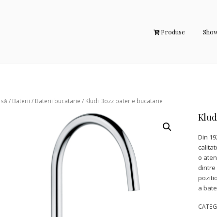
Produse
Sho
asă
/
Baterii
/
Baterii bucatarie
/ Kludi Bozz baterie bucatarie
Klud
Din 19
calita
o aten
dintre
poziti
a bate
CATEG