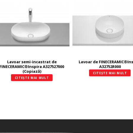
Lavoar semi-incastrat de
Lavoar de FINECERAMIC®Ins
FINECERAMIC®Inspira A327527000
A32752R000
(Copiază)
CITEȘTE MAI MULT
CITEȘTE MAI MULT