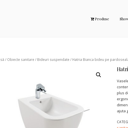
Produse
Sho
asă
/
Obiecte sanitare
/
Bideuri suspendate
/ Hatria Bianca bideu pe pardoseal
Hatr
Vasele
contem
plus d
ergono
dimens
ajuta 
CATEG
sanita