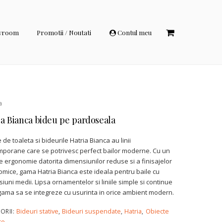
wroom
Promotii / Noutati
Contul meu
a
ia Bianca bideu pe pardoseala
 de toaleta si bideurile Hatria Bianca au linii
porane care se potrivesc perfect bailor moderne. Cu un
e ergonomie datorita dimensiunilor reduse si a finisajelor
mice, gama Hatria Bianca este ideala pentru baile cu
iuni medii. Lipsa ornamentelor si liniile simple si continue
gama sa se integreze cu usurinta in orice ambient modern.
Bideuri stative
Bideuri suspendate
Hatria
Obiecte
ORII:
,
,
,
re