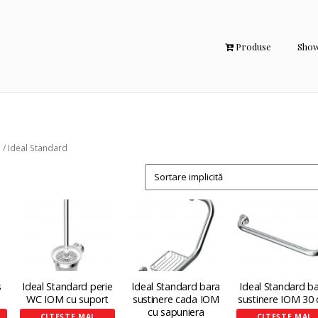
Produse
Sho
 / Ideal Standard
s
Ideal Standard perie
Ideal Standard bara
Ideal Standard b
WC IOM cu suport
sustinere cada IOM
sustinere IOM 30
cu sapuniera
CITEȘTE MAI
CITEȘTE MAI