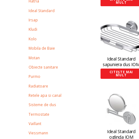
Hatria
MULT
Ideal Standard
Irsap
Kludi
Kolo
Mobila de Baie
Motan
Ideal Standard
sapuniera dus IO
Obiecte sanitare
CITEȘTE MAI
MULT
Purmo
Radiatoare
Retele apa si canal
Sisteme de dus
Termostate
Vaillant
Ideal Standard
Viessmann
oglinda IOM