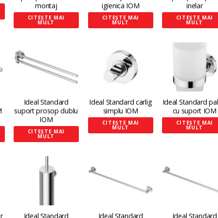
montaj
igienica IOM
inelar
CITEȘTE MAI
CITEȘTE MAI
CITEȘTE MAI
MULT
MULT
MULT
Ideal Standard
Ideal Standard carlig
Ideal Standard pa
M
suport prosop dublu
simplu IOM
cu suport IOM
IOM
CITEȘTE MAI
CITEȘTE MAI
MULT
MULT
CITEȘTE MAI
MULT
r
Ideal Standard
Ideal Standard
Ideal Standard