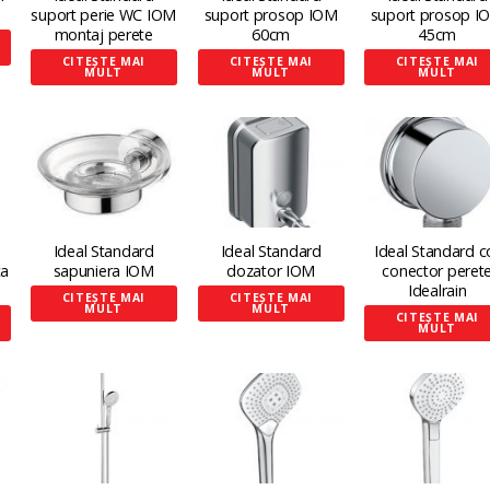
suport perie WC IOM
suport prosop IOM
suport prosop I
montaj perete
60cm
45cm
CITEȘTE MAI
CITEȘTE MAI
CITEȘTE MAI
MULT
MULT
MULT
Ideal Standard
Ideal Standard
Ideal Standard c
ca
sapuniera IOM
dozator IOM
conector peret
Idealrain
CITEȘTE MAI
CITEȘTE MAI
MULT
MULT
CITEȘTE MAI
MULT