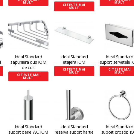
MULT
MULT
CITEȘTE MAI
MULT
Ideal Standard
Ideal Standard
Ideal Standard
M
sapuniera dus IOM
etajera IOM
suport servetele 
de colt
CITEȘTE MAI
CITEȘTE MAI
MULT
MULT
CITEȘTE MAI
MULT
Ideal Standard
Ideal Standard
Ideal Standard
suport perie WC IOM
rezerva suport hartie
suport prosop I